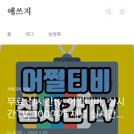
본문 바로가기
애쓰지
홈
태그
방명록
카테고리 없음
무료 실시간tv, 어쩔티비, 실시
간TV, 100여개 채널 실시간
방송, 실시간tv 링크
by 올것은
2024. 1. 29.