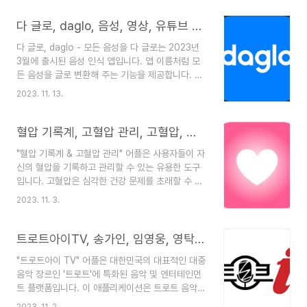
카드 등 연말정산에 필요한 정보를 조회할 수 있는
서비스입니다. 간소화 서비스는 국세청 홈택스에서
다 글로, daglo, 음성, 영상, 유튜브 링크 내용을 모두 텍스트로!, 모든 음성을 다 글로, 음성 인식 앱
제공하며, 간편 인증(휴대폰, 공동인증서, 금융인증
다 글로, daglo - 모든 음성을 다 글로는 2023년
서 등)으로 로그인하여 이용할 수 있습니다. 간소화
3월에 출시된 음성 인식 앱입니다. 앱 이름처럼 모
서비스에서 조회할 수 있는 정보는 다음과 같습니
든 음성을 글로 변환해 주는 기능을 제공합니다. 강
다. 근로소득, 사업소득, 기타소득, 연금소득, 근로
의, 회의, 대화 등 다양한 상황에서 활용할 수 있습
소득공제, 연금보험료공제, 의료비공제, 교육비공
2023. 11. 13.
니다. 음성 인식 기술은 인공지능 분야에서 가장 활
제, 기부금공제, 신용카드소득공제, 신용카드차액공
발하게 연구되고 있는 분야 중 하나입니다. 음성 인
제, 자녀세액공제, 종합소득세액공제, 추가공제, 세
식 기술이 발전함에 따라 다글로의 음성 인식 정확
혈압 기록계, 고혈압 관리, 고혈압, 저혈압, 혈압 관리, 심장 박동
액감면 등..
도도 더욱 향상될 것으로 예상됩니다. 오류 발생률
"혈압 기록계 & 고혈압 관리" 어플은 사용자들이 자
이 낮아지면 다글로의 신뢰도가 높아져 사용자들에
신의 혈압을 기록하고 관리할 수 있는 유용한 도구
게 더욱 사랑받게 될 것입니다. 다글로는 음성 인식
입니다. 고혈압은 심각한 건강 문제를 초래할 수 있
기술의 발전과 함께 더욱 발전하여 사용자들에게 더
기 때문에 정기적인 혈압 모니터링은 중요합니다.
욱 편리하고 유용한 서비스를 제공할 것으로 기대됩
2023. 11. 3.
이 어플은 간편한 사용법과 다양한 기능을 제공하여
니다. 주요 기능 음성 인식: 한국어, 영어, 일본어,
사용자들이 건강을 적극적으로 관리할 수 있도록 돕
중국어 등 총 14개 언어를 지원합니다. 환경과 주제
습니다. 간편한 혈압 기록 어플은 간단한 터치로 혈
트로트아이TV, 송가인, 임영웅, 영탁, 트로트가수, 행복한 채널 트로트아이
..
압을 기록할 수 있는 기능을 제공합니다. 이를 통해
"트로트아이 TV" 어플은 대한민국의 대표적인 대중
사용자들은 일상적으로 혈압을 모니터링할 수 있습
음악 장르인 '트로트'에 특화된 음악 및 엔터테인먼
니다. 시각적인 데이터 표시 혈압 기록은 그래프나
트 플랫폼입니다. 이 애플리케이션은 트로트 음악을
차트로 시각적으로 표시됩니다. 이를 통해 사용자들
좋아하는 이용자들에게 다양한 트로트 가수들의 노
은 시간에 따른 혈압의 변화를 쉽게 파악할 수 있습
2023. 11. 2.